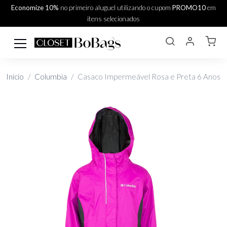
Economize 10%
no primeiro aluguel utilizando o cupom
PROMO10
em
itens selecionados
Início
Columbia
Casaco Impermeável Rosa e Preta 6 Anos