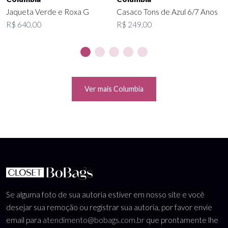
Jaqueta Verde e Roxa G
Casaco Tons de Azul 6/7 Anos
R$ 640,00
R$ 249,00
Ver mais Columbia
Se alguma foto de sua autoria estiver em nosso site e você
desejar sua remoção ou registrar sua autoria, por favor envie
email para
atendimento@bobags.com.br
que prontamente lhe