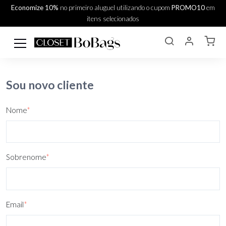
Economize 10%
no primeiro aluguel utilizando o cupom
PROMO10
em
itens selecionados
Sou novo cliente
Nome
*
Sobrenome
*
Email
*