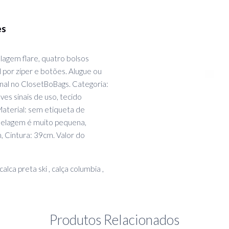
es
lagem flare, quatro bolsos
l por zíper e botões. Alugue ou
inal no ClosetBoBags. Categoria:
es sinais de uso, tecido
Material: sem etiqueta de
delagem é muito pequena,
 Cintura: 39cm. Valor do
, calca preta ski , calça columbia ,
Produtos Relacionados