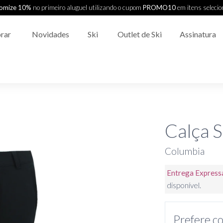
omize 10%
no primeiro aluguel utilizando o cupom
PROMO10
em itens seleci
rar
Novidades
Ski
Outlet de Ski
Assinatura
Calça S
Columbia
Entrega Express
disponível.
Prefere co