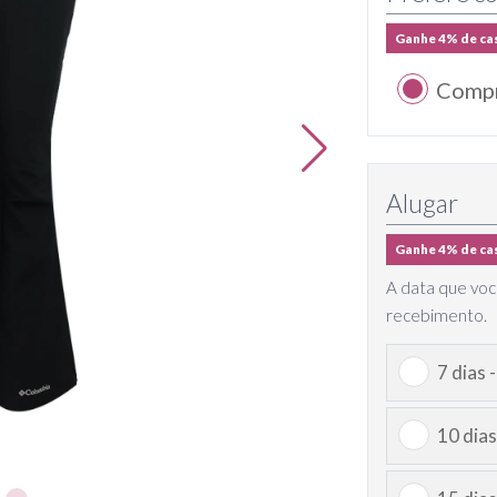
Ganhe 4% de ca
Comp
Alugar
Ganhe 4% de ca
A data que voc
recebimento.
7 dias 
10 dias