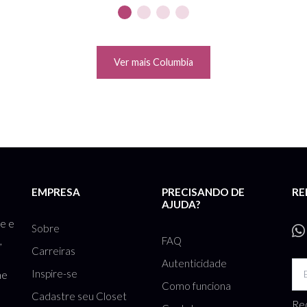
Ver mais Columbia
EMPRESA
PRECISANDO DE
RE
AJUDA?
te e
Sobre
FAQ
,
Carreiras
Autenticidade
Inspire-se
he
Como funciona
Cadastre seu Closet
Rec