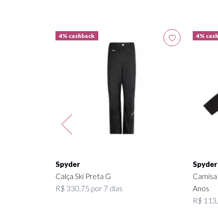
4% cashback
4% cas
Spyder
Spyder
Calça Ski Preta G
Camisa 
R$ 330,75 por 7 dias
Anos
R$ 113,