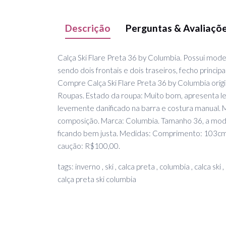
Descrição
Perguntas & Avaliaçõ
Calça Ski Flare Preta 36 by Columbia. Possui mode
sendo dois frontais e dois traseiros, fecho principa
Compre Calça Ski Flare Preta 36 by Columbia orig
Roupas. Estado da roupa: Muito bom, apresenta lev
levemente danificado na barra e costura manual. 
composição. Marca: Columbia. Tamanho 36, a mo
ficando bem justa. Medidas: Comprimento: 103cm,
caução: R$100,00.
tags: inverno , ski , calca preta , columbia , calca ski 
calça preta ski columbia