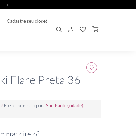
onados
Cadastre seu closet
ki Flare Preta 36
a!
Frete expresso para
São Paulo (cidade)
mprar direto?