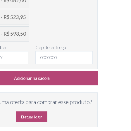
 - R$ 462,00
 - R$ 523,95
 - R$ 598,50
eber
Cep de entrega
Adicionar na sacola
uma oferta para comprar esse produto?
Efetuar login