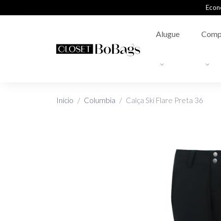
Econ
Alugue
Comp
Início
Columbia
Calça Ski Flare Preta 36