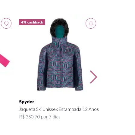
4% cashback
4% cashback
Spyder
Calça com Susp
Infantil Azul e 
R$ 350,70 por 7
Spyder
Jaqueta Ski Unissex Estampada 12 Anos
R$ 350,70 por 7 dias