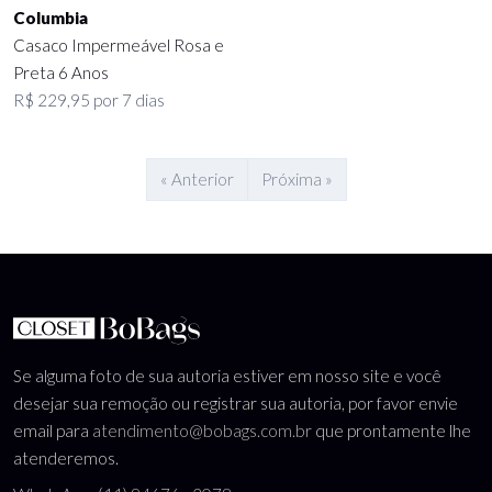
Columbia
Casaco Impermeável Rosa e
Preta 6 Anos
R$ 229,95 por 7 dias
« Anterior
Próxima »
Se alguma foto de sua autoria estiver em nosso site e você
desejar sua remoção ou registrar sua autoria, por favor envie
email para
atendimento@bobags.com.br
que prontamente lhe
atenderemos.