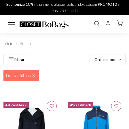
Economize 10%
no primeiro aluguel utilizando o cupom
PROMO10
em
itens selecionados
Início
Busca
Ordenar por
Filtrar
Limpar filtros
4% cashback
4% cashback