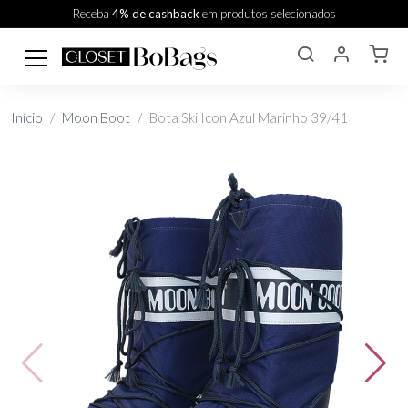
Receba
4% de cashback
em produtos selecionados
Início
Moon Boot
Bota Ski Icon Azul Marinho 39/41