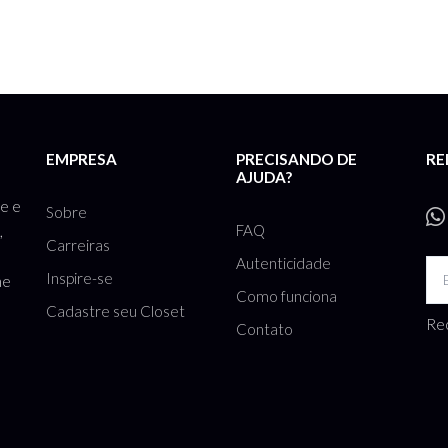
EMPRESA
PRECISANDO DE
RE
AJUDA?
te e
Sobre
FAQ
,
Carreiras
Autenticidade
Inspire-se
he
Como funciona
Cadastre seu Closet
Rec
Contato