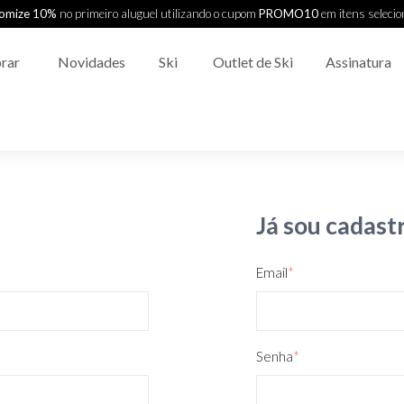
omize 10%
no primeiro aluguel utilizando o cupom
PROMO10
em itens seleci
rar
Novidades
Ski
Outlet de Ski
Assinatura
Já sou cadast
Email
*
Senha
*