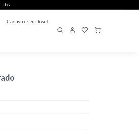
onados
Cadastre seu closet
rado