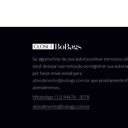
Se alguma foto de sua autoria estiver em nosso si
você desejar sua remoção ou registrar sua autoria
por favor envie email para
atendimento@bobags.com.br
que prontamente l
atenderemos.
WhatsApp: (11) 94676 - 3078
atendimento@bobags.com.br