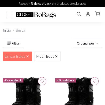
Receba
4% de cashback
em produtos selecionados
Início
Busca
Ordenar por
Filtrar
Limpar filtros
Moon Boot
4% cashback
4% cashback