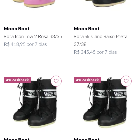
Moon Boot
Moon Boot
Bota Icon Low 2 Rosa 33/35
Bota Ski Cano Baixo Preta
R$ 418,95 por 7 dias
37/38
R$ 345,45 por 7 dias
4% cashback
4% cashback
Moon Boot
Moon Boot