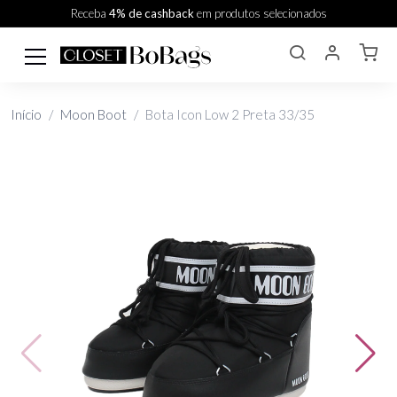
Receba
4% de cashback
em produtos selecionados
Início
Moon Boot
Bota Icon Low 2 Preta 33/35