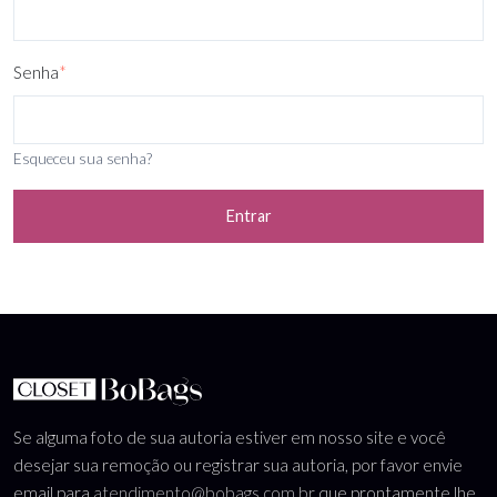
Senha
*
Esqueceu sua senha?
Entrar
Se alguma foto de sua autoria estiver em nosso site e você
desejar sua remoção ou registrar sua autoria, por favor envie
email para
atendimento@bobags.com.br
que prontamente lhe