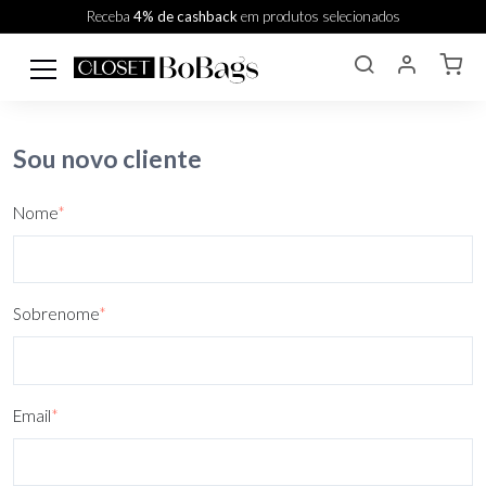
Receba
4% de cashback
em produtos selecionados
Sou novo cliente
Nome
*
Sobrenome
*
Email
*