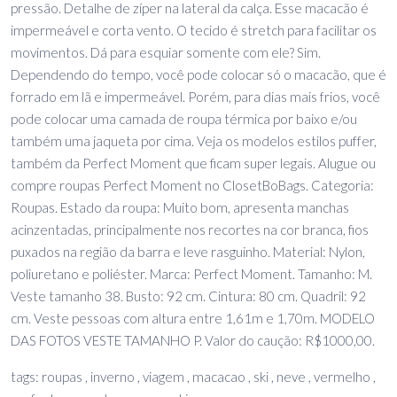
pressão. Detalhe de zíper na lateral da calça. Esse macacão é
impermeável e corta vento. O tecido é stretch para facilitar os
movimentos. Dá para esquiar somente com ele? Sim.
Dependendo do tempo, você pode colocar só o macacão, que é
forrado em lã e impermeável. Porém, para dias mais frios, você
pode colocar uma camada de roupa térmica por baixo e/ou
também uma jaqueta por cima. Veja os modelos estilos puffer,
também da Perfect Moment que ficam super legais. Alugue ou
compre roupas Perfect Moment no ClosetBoBags. Categoria:
Roupas. Estado da roupa: Muito bom, apresenta manchas
acinzentadas, principalmente nos recortes na cor branca, fios
puxados na região da barra e leve rasguinho. Material: Nylon,
poliuretano e poliéster. Marca: Perfect Moment. Tamanho: M.
Veste tamanho 38. Busto: 92 cm. Cintura: 80 cm. Quadril: 92
cm. Veste pessoas com altura entre 1,61m e 1,70m. MODELO
DAS FOTOS VESTE TAMANHO P. Valor do caução: R$1000,00.
tags: roupas , inverno , viagem , macacao , ski , neve , vermelho ,