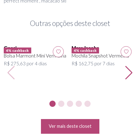
perfect moment , macacao ski
Outras opções deste closet
Gucci
Marc Jacobs
4% cashback
4% cashback
Bolsa Marmont Mini Vermelha
Mochila Snapshot Vermelha
R$ 275,63 por 4 dias
R$ 162,75 por 7 dias
Ver mais deste closet