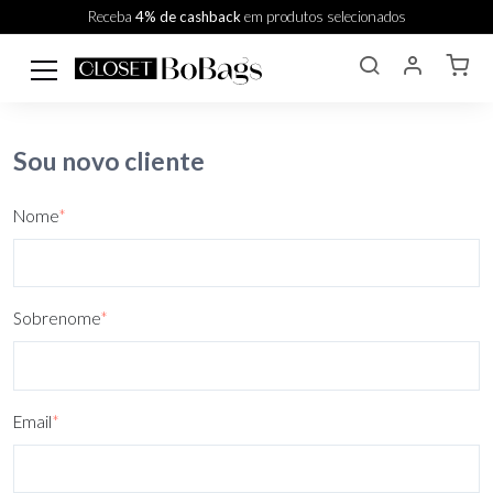
Receba
4% de cashback
em produtos selecionados
Sou novo cliente
Nome
*
Sobrenome
*
Email
*