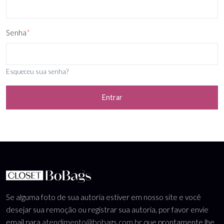
Senha
*
Esqueceu sua senha?
Entrar
Se alguma foto de sua autoria estiver em nosso site e você
desejar sua remoção ou registrar sua autoria, por favor envie
email para
atendimento@bobags.com.br
que prontamente lhe