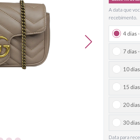
A data que voc
recebimento.
4 dias 
7 dias 
10 dias
15 dias
20 dias
30 dias
Data para rec