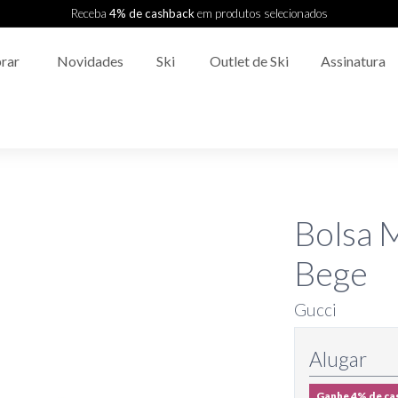
Receba
4% de cashback
em produtos selecionados
rar
Novidades
Ski
Outlet de Ski
Assinatura
Bolsa 
Bege
Gucci
Alugar
Ganhe 4% de ca