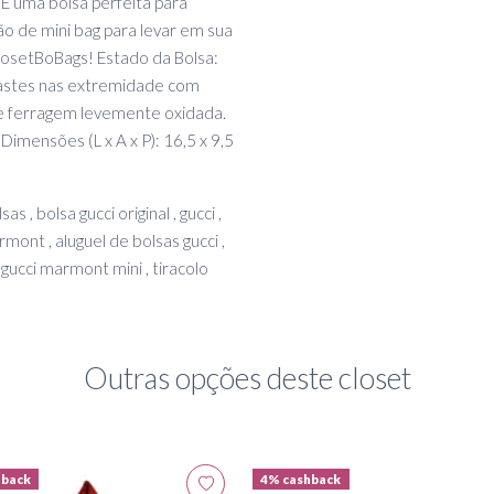
É uma bolsa perfeita para
o de mini bag para levar em sua
ClosetBoBags! Estado da Bolsa:
astes nas extremidade com
e ferragem levemente oxidada.
Dimensões (L x A x P): 16,5 x 9,5
as , bolsa gucci original , gucci ,
ont , aluguel de bolsas gucci ,
gucci marmont mini , tiracolo
Outras opções deste closet
hback
4% cashback