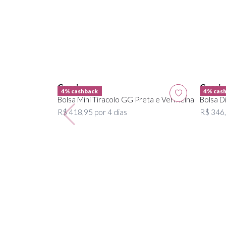
Gucci
Gucci
4% cashback
4% cas
Bolsa Mini Tiracolo GG Preta e Vermelha
Bolsa D
R$ 418,95 por 4 dias
R$ 346,