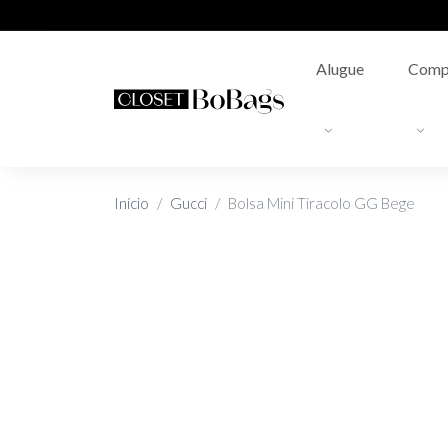
Alugue
Comp
Início
Gucci
Bolsa Mini Tiracolo GG Bege