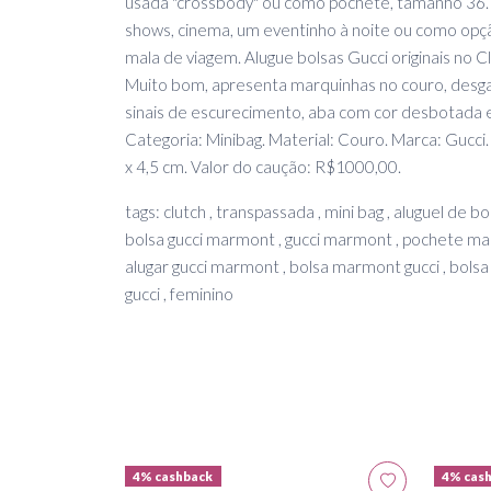
usada "crossbody" ou como pochete, tamanho 36. 
shows, cinema, um eventinho à noite ou como opçã
mala de viagem. Alugue bolsas Gucci originais no 
Muito bom, apresenta marquinhas no couro, desg
sinais de escurecimento, aba com cor desbotada 
Categoria: Minibag. Material: Couro. Marca: Gucci. 
x 4,5 cm. Valor do caução: R$1000,00.
tags: clutch , transpassada , mini bag , aluguel de bols
bolsa gucci marmont , gucci marmont , pochete marm
alugar gucci marmont , bolsa marmont gucci , bolsa 
gucci , feminino
4% cashback
4% cas