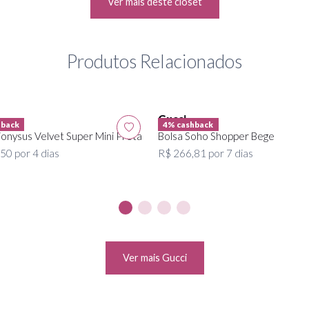
Ver mais deste closet
Produtos Relacionados
Gucci
hback
4% cashback
ionysus Velvet Super Mini Preta
Bolsa Soho Shopper Bege
50 por 4 dias
R$ 266,81 por 7 dias