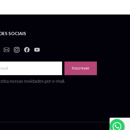
Pochete Marmont Bege 95
R$ 384,30 por 4 dias
DES SOCIAIS