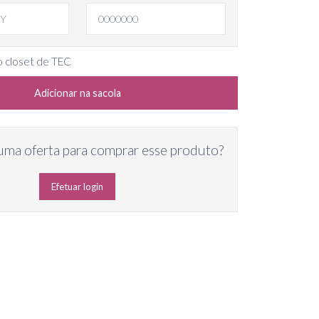
o closet de TEC
Adicionar na sacola
uma oferta para comprar esse produto?
Efetuar login