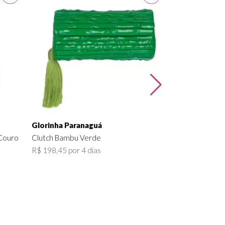
Gucci
Bolsa Mini Tira
R$ 418,95 por 4
Glorinha Paranaguá
Couro
Clutch Bambu Verde
R$ 198,45 por 4 dias