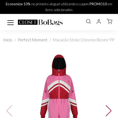
Economize 10%
no primeiro aluguel utilizando o cupom
PROMO10
em
itens selecionados
Início
Perfect Moment
Macacão Stoke Chevron Bicolor PP