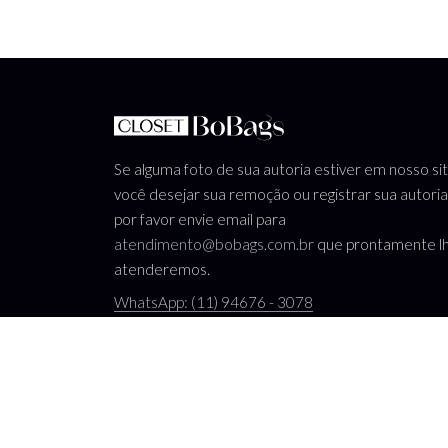
Se alguma foto de sua autoria estiver em nosso si
você desejar sua remoção ou registrar sua autoria
por favor envie email para
atendimento@bobags.com.br
que prontamente l
atenderemos.
WhatsApp: (11) 94676 - 3078
atendimento@bobags.com.br