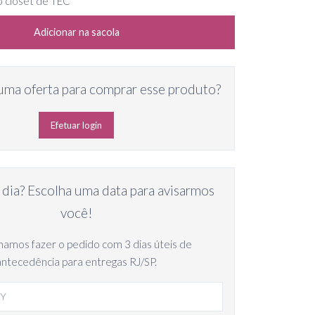
o closet de TEC
Adicionar na sacola
uma oferta para comprar esse produto?
Efetuar login
 dia? Escolha uma data para avisarmos
você!
amos fazer o pedido com 3 dias úteis de
antecedência para entregas RJ/SP.