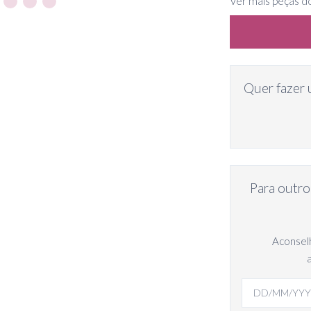
Ver mais peças d
Quer fazer 
Para outro
Aconselh