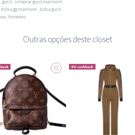
 , gucci , comprar gucci marmont ,
 bolsa gg marmont , bolsa gucci
xa , feminino
Outras opções deste closet
hback
4% cashback