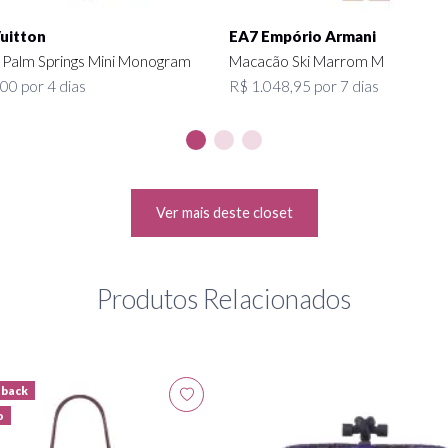
Vuitton
EA7 Empório Armani
 Palm Springs Mini Monogram
Macacão Ski Marrom M
00 por 4 dias
R$ 1.048,95 por 7 dias
Ver mais deste closet
Produtos Relacionados
hback
o