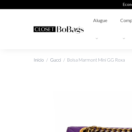
Econ
Alugue
Comp
Início
Gucci
Bolsa Marmont Mini GG Roxa