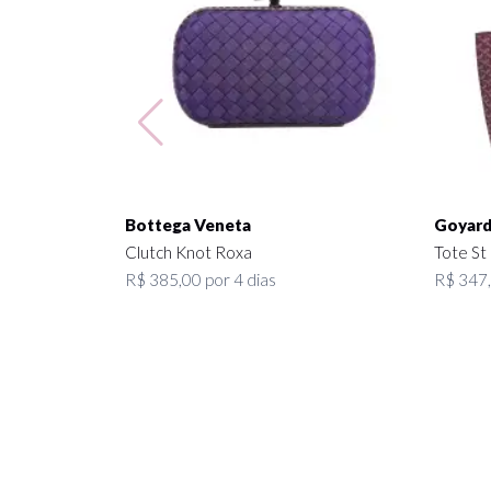
Bottega Veneta
Goyar
Clutch Knot Roxa
Tote St
R$ 385,00 por 4 dias
R$ 347,