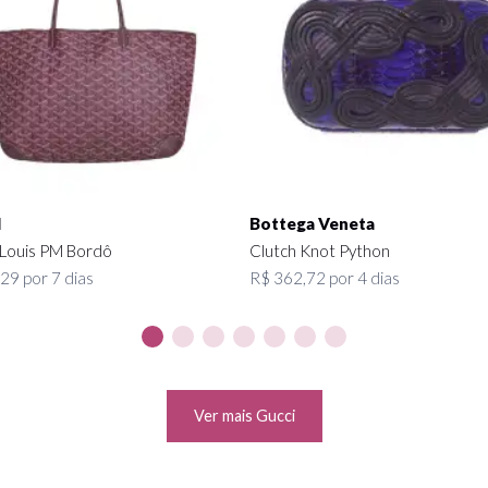
d
Bottega Veneta
 Louis PM Bordô
Clutch Knot Python
29 por 7 dias
R$ 362,72 por 4 dias
Ver mais Gucci