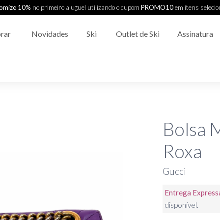
omize 10%
no primeiro aluguel utilizando o cupom
PROMO10
em itens seleci
rar
Novidades
Ski
Outlet de Ski
Assinatura
Bolsa 
Roxa
Gucci
Entrega Express
disponível.