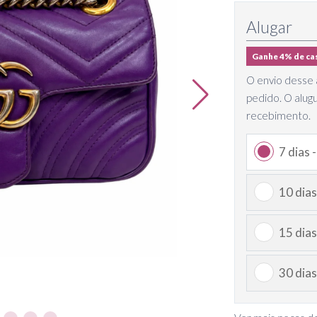
Alugar
Ganhe 4% de ca
O envio desse a
pedido. O alug
recebimento.
7 dias 
10 dias
15 dias
30 dias