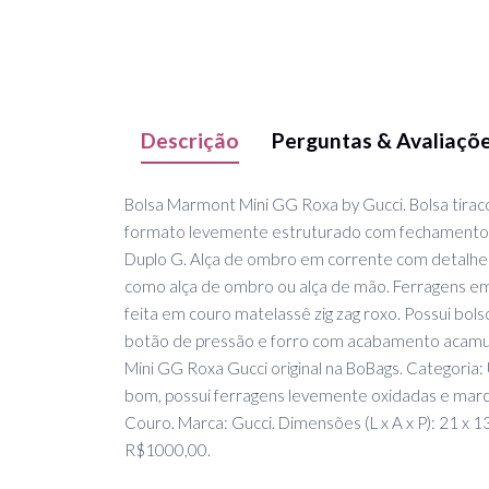
Descrição
Perguntas & Avaliaçõ
Bolsa Marmont Mini GG Roxa by Gucci. Bolsa tira
formato levemente estruturado com fechamento 
Duplo G. Alça de ombro em corrente com detalhe
como alça de ombro ou alça de mão. Ferragens e
feita em couro matelassê zig zag roxo. Possui bols
botão de pressão e forro com acabamento acamu
Mini GG Roxa Gucci original na BoBags. Categoria: U
bom, possui ferragens levemente oxidadas e marca
Couro. Marca: Gucci. Dimensões (L x A x P): 21 x 1
R$1000,00.