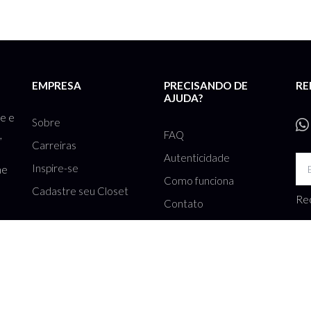
EMPRESA
PRECISANDO DE
RE
AJUDA?
te e
Sobre
FAQ
,
Carreiras
Autenticidade
Inspire-se
he
Como funciona
Cadastre seu Closet
Rec
Contato