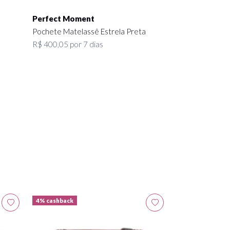
Perfect Moment
Pochete Matelassê Estrela Preta
R$ 400,05 por 7 dias
4% cashback
4% cashback
Chanel
Tote Ligne Ca