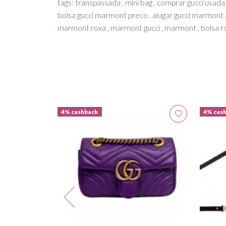
tags: transpassada , mini bag , comprar gucci usada
bolsa gucci marmont preco , alugar gucci marmont ,
marmont roxa , marmont gucci , marmont , bolsa ro
4% cashback
4% cas