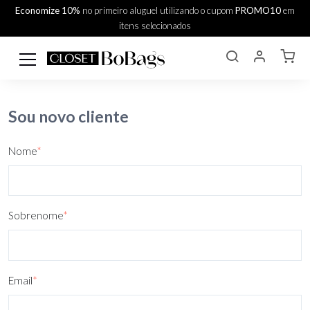
Economize 10%
no primeiro aluguel utilizando o cupom
PROMO10
em
itens selecionados
Sou novo cliente
Nome
*
Sobrenome
*
Email
*