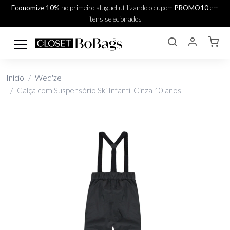
Economize 10%
no primeiro aluguel utilizando o cupom
PROMO10
em
itens selecionados
Início
Wed'ze
Calça com Suspensório Ski Infantil Cinza 10 anos