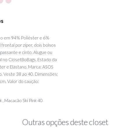
es
do em 94% Poliéster e 6%
 frontal por zíper, dois bolsos
 passante e cinto. Alugue ou
l no ClosetBoBags. Estado da
ter e Elastano. Marca: ASOS
o. Veste 38 ao 40. Dimensões:
m. Valor do caução:
nk , Macacão Ski Pink 40
Outras opções deste closet