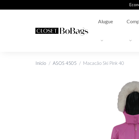
Econ
Alugue
Comp
Início
ASOS 4505
Macacão Ski Pink 40