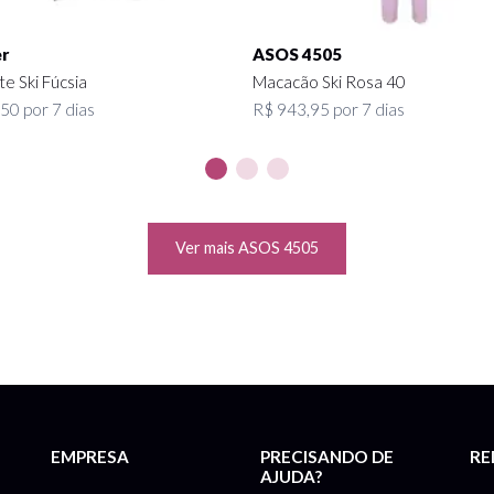
r
ASOS 4505
e Ski Fúcsia
Macacão Ski Rosa 40
50 por 7 dias
R$ 943,95 por 7 dias
Ver mais ASOS 4505
EMPRESA
PRECISANDO DE
RE
AJUDA?