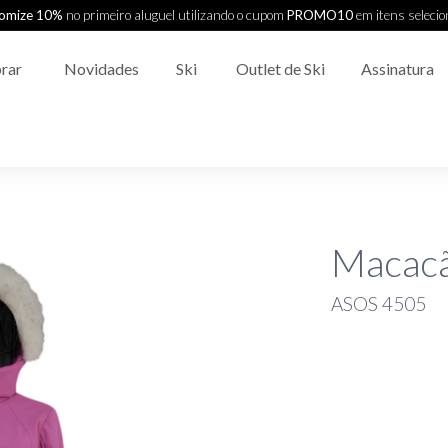
omize 10%
no primeiro aluguel utilizando o cupom
PROMO10
em itens seleci
rar
Novidades
Ski
Outlet de Ski
Assinatura
Macacã
ASOS 4505