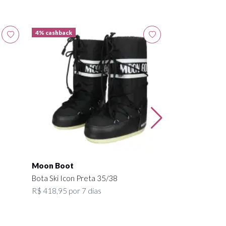
4% cashback
4% cashback
ASOS 4505
Macacão Ski Pi
R$ 607,95 por 7
Moon Boot
Bota Ski Icon Preta 35/38
R$ 418,95 por 7 dias