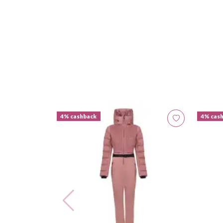
4% cashback
4% cas