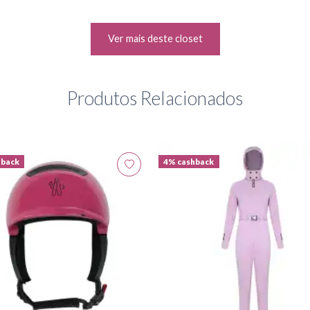
Ver mais deste closet
Produtos Relacionados
hback
4% cashback