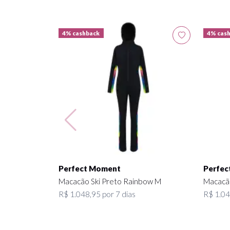
4% cashback
4% cas
Perfect Moment
Perfec
Macacão Ski Preto Rainbow M
Macacão
R$ 1.048,95 por 7 dias
R$ 1.04