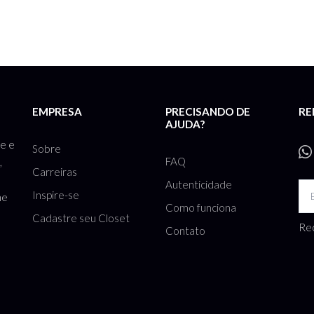
EMPRESA
PRECISANDO DE
RE
AJUDA?
te e
Sobre
FAQ
,
Carreiras
Autenticidade
Inspire-se
he
Como funciona
Cadastre seu Closet
Rec
Contato