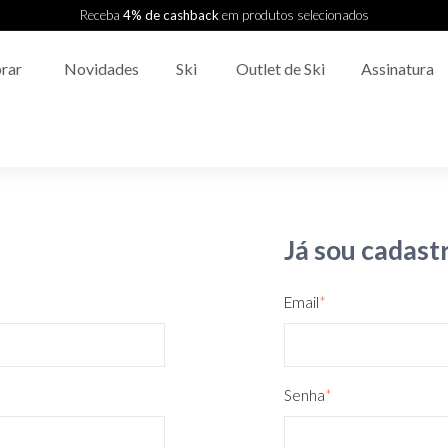
Receba
4% de cashback
em produtos selecionados
rar
Novidades
Ski
Outlet de Ski
Assinatura
Já sou cadast
Email
*
Senha
*