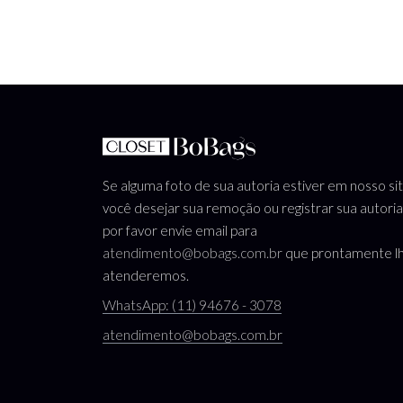
Se alguma foto de sua autoria estiver em nosso si
você desejar sua remoção ou registrar sua autoria
por favor envie email para
atendimento@bobags.com.br
que prontamente l
atenderemos.
WhatsApp: (11) 94676 - 3078
atendimento@bobags.com.br