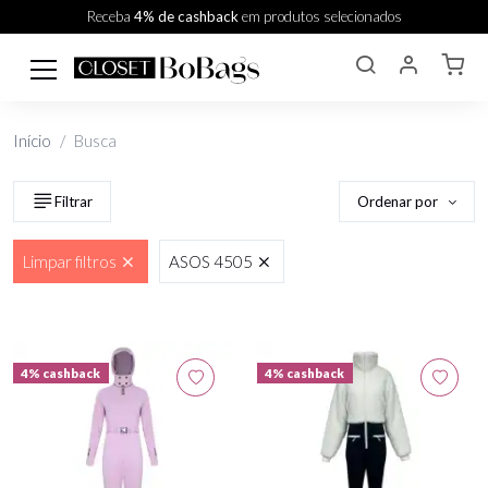
Receba
4% de cashback
em produtos selecionados
Início
Busca
Ordenar por
Filtrar
Limpar filtros
ASOS 4505
4% cashback
4% cashback