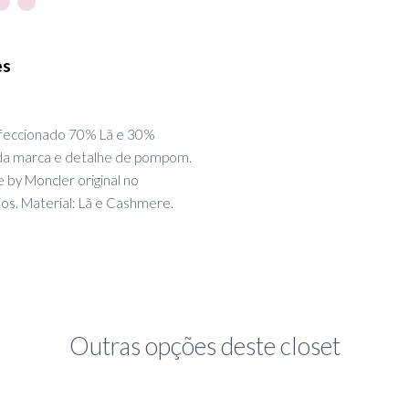
es
nfeccionado 70% Lã e 30%
a marca e detalhe de pompom.
 by Moncler original no
os. Material: Lã e Cashmere.
Outras opções deste closet