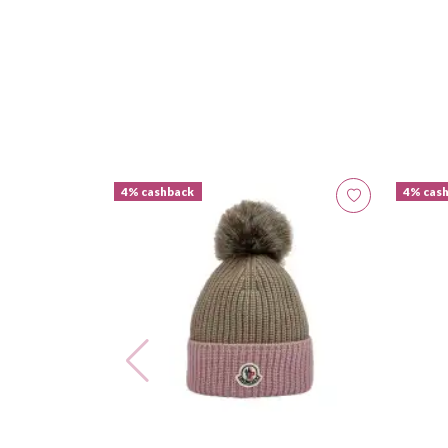
4% cashback
4% cas