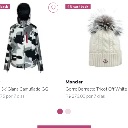
hback
4% cashback
r
Moncler
 Ski Giana Camuflado GG
Gorro Berretto Tricot Off White
75 por 7 dias
R$ 273,00 por 7 dias