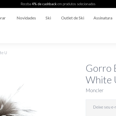
Receba
4% de cashback
em produtos selecionados
rar
Novidades
Ski
Outlet de Ski
Assinatura
te U
Gorro B
White 
Moncler
Deixe seu e-