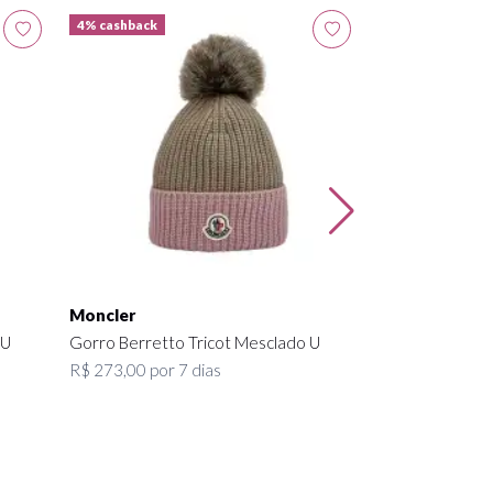
4% cashback
4% cashback
Moncler
Capacete Ski Fú
R$ 262,50 por 7
Moncler
 U
Gorro Berretto Tricot Mesclado U
R$ 273,00 por 7 dias