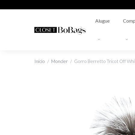
Alugue
Comp
Início
Moncler
Gorro Berretto Tricot Off Whi