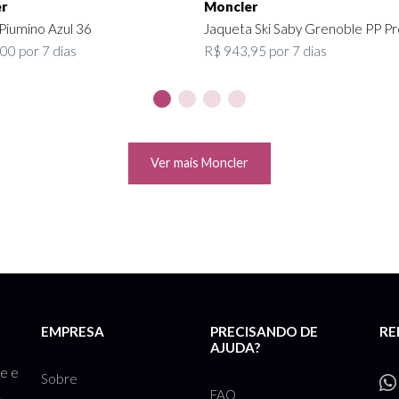
r
Moncler
Piumino Azul 36
Jaqueta Ski Saby Grenoble PP Pr
00 por 7 dias
R$ 943,95 por 7 dias
Ver mais Moncler
EMPRESA
PRECISANDO DE
RE
AJUDA?
te e
Sobre
FAQ
,