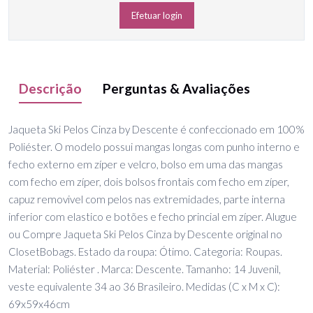
Efetuar login
Descrição
Perguntas & Avaliações
Jaqueta Ski Pelos Cinza by Descente é confeccionado em 100%
Poliéster. O modelo possui mangas longas com punho interno e
fecho externo em zíper e velcro, bolso em uma das mangas
com fecho em zíper, dois bolsos frontais com fecho em zíper,
capuz removivel com pelos nas extremidades, parte interna
inferior com elastico e botões e fecho princial em zíper. Alugue
ou Compre Jaqueta Ski Pelos Cinza by Descente original no
ClosetBobags. Estado da roupa: Ótimo. Categoria: Roupas.
Material: Poliéster . Marca: Descente. Tamanho: 14 Juvenil,
veste equivalente 34 ao 36 Brasileiro. Medidas (C x M x C):
69x59x46cm