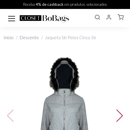
Receba
4% de cashback
em produtos selecionados
Início
Descente
Jaqueta Ski Pelos Cinza 36