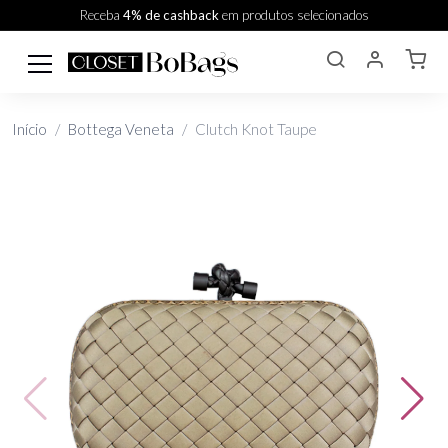
Receba
4% de cashback
em produtos selecionados
Início
Bottega Veneta
Clutch Knot Taupe