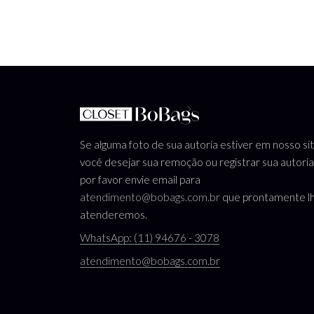
Se alguma foto de sua autoria estiver em nosso si
você desejar sua remoção ou registrar sua autoria
por favor envie email para
atendimento@bobags.com.br
que prontamente l
atenderemos.
WhatsApp: (11) 94676 - 3078
atendimento@bobags.com.br