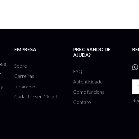
EMPRESA
PRECISANDO DE
RE
AJUDA?
te e
Sobre
FAQ
,
Carreiras
Autenticidade
Inspire-se
he
Como funciona
Cadastre seu Closet
Rec
Contato