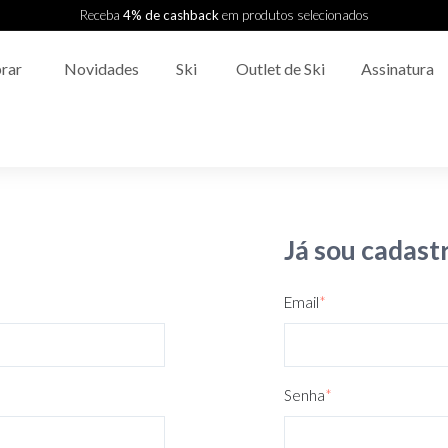
Receba
4% de cashback
em produtos selecionados
rar
Novidades
Ski
Outlet de Ski
Assinatura
Já sou cadast
Email
*
Senha
*