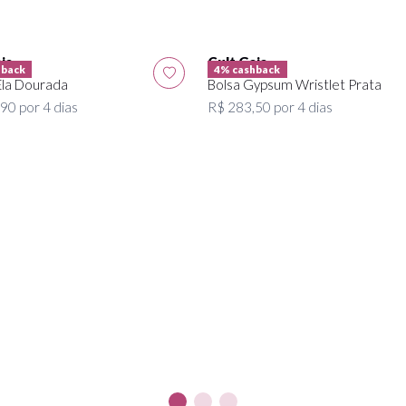
ia
Cult Gaia
hback
4% cashback
Ela Dourada
Bolsa Gypsum Wristlet Prata
90 por 4 dias
R$ 283,50 por 4 dias