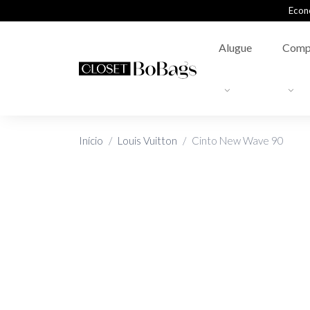
Econ
Alugue
Comp
Início
Louis Vuitton
Cinto New Wave 90