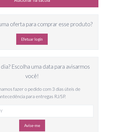
Adicionar na sacola
uma oferta para comprar esse produto?
Efetuar login
 dia? Escolha uma data para avisarmos
você!
amos fazer o pedido com 3 dias úteis de
antecedência para entregas RJ/SP.
Avise-me