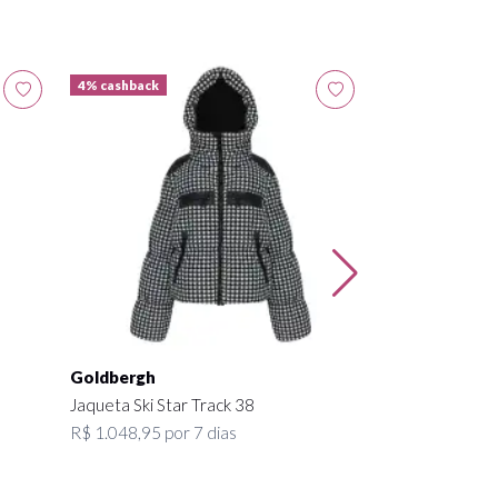
4% cashback
4% cashback
Fusalp
Calça com Susp
Preta 38
R$ 346,50 por 7
Goldbergh
Jaqueta Ski Star Track 38
R$ 1.048,95 por 7 dias