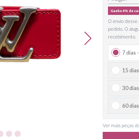
Ganhe 4% de ca
O envio desse a
pedido. O alug
recebimento.
7 dias 
15 dias
30 dias
60 dias
Ver mais peças d