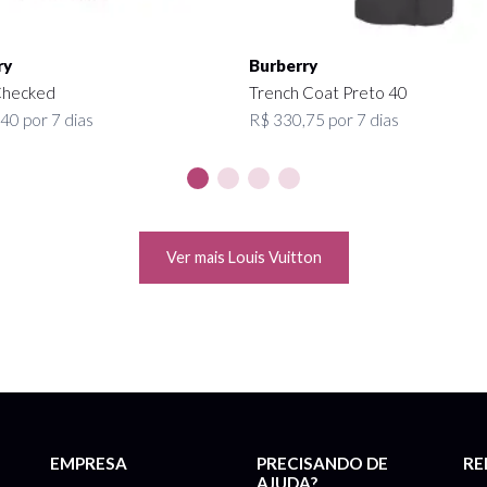
ry
Burberry
Checked
Trench Coat Preto 40
40 por 7 dias
R$ 330,75 por 7 dias
Ver mais Louis Vuitton
EMPRESA
PRECISANDO DE
RE
AJUDA?