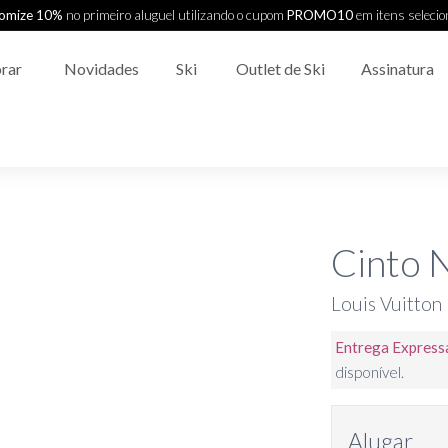
omize 10%
no primeiro aluguel utilizando o cupom
PROMO10
em itens seleci
rar
Novidades
Ski
Outlet de Ski
Assinatura
Cinto 
Louis Vuitton
Entrega Express
disponível.
Alugar