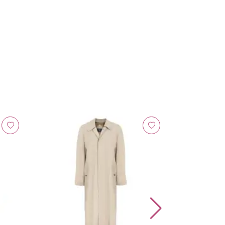
4% cashback
Burberry
Camisa Checke
R$ 216,09 por 7