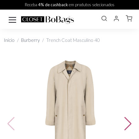
Receba
4% de cashback
em produtos selecionados
Início
Burberry
Trench Coat Masculino 40