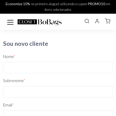
Economize 10%
no primeiro aluguel utilizando o cupom
PROMO10
em
itens selecionados
Sou novo cliente
Nome
*
Sobrenome
*
Email
*