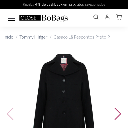
Receba
4% de cashback
em produtos selecionados
Início
Tommy Hilfiger
Casaco Lã Pespontos Preto P