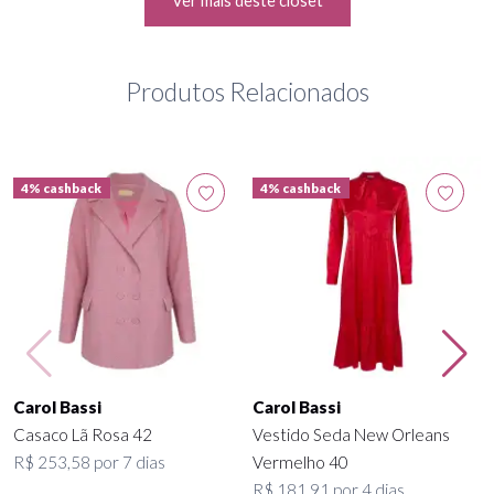
Ver mais deste closet
Produtos Relacionados
4% cashback
4% cashback
Carol Bassi
Carol Bassi
Casaco Lã Rosa 42
Vestido Seda New Orleans
R$ 253,58 por 7 dias
Vermelho 40
R$ 181,91 por 4 dias