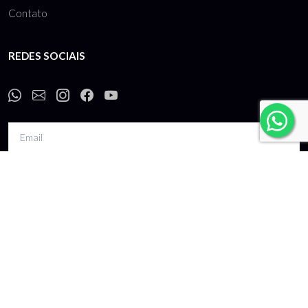
Contato
REDES SOCIAIS
Inscrever
Receba nossas novidades por e-mail.
Termos de uso
-
Política de privacidade
CNPJ: 10.738.989/0001-99 - Bo Companies comércio e locação de roupas