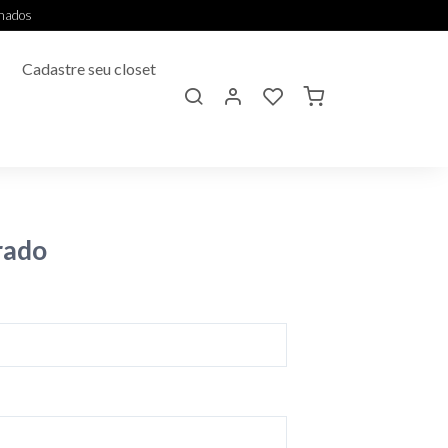
onados
Cadastre seu closet
rado