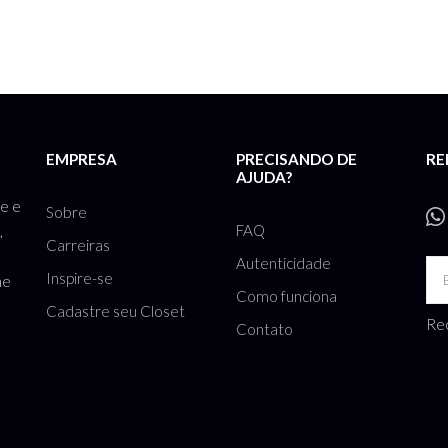
EMPRESA
PRECISANDO DE
RE
AJUDA?
te e
Sobre
FAQ
,
Carreiras
Autenticidade
Inspire-se
he
Como funciona
Cadastre seu Closet
Rec
Contato