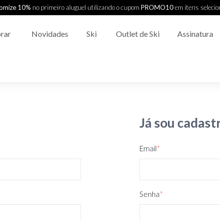
omize 10%
no primeiro aluguel utilizando o cupom
PROMO10
em itens seleci
rar
Novidades
Ski
Outlet de Ski
Assinatura
Já sou cadast
Email
*
Senha
*