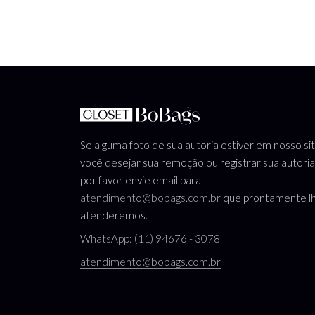
Se alguma foto de sua autoria estiver em nosso si
você desejar sua remoção ou registrar sua autoria
por favor envie email para
atendimento@bobags.com.br
que prontamente l
atenderemos.
WhatsApp: (11) 94676 - 3078
atendimento@bobags.com.br