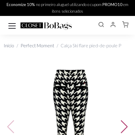
Economize 10%
no primeiro aluguel utilizando o cupom
PROMO10
em
itens selecionados
Início
Perfect Moment
Calça Ski flare pied-de-poule P