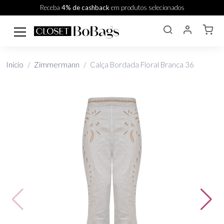
Receba
4% de cashback
em produtos selecionados
Início
Zimmermann
Calça Bordada Floral Branca 36