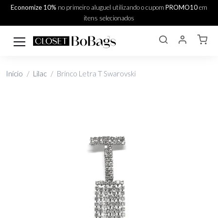
Economize 10%
no primeiro aluguel utilizando o cupom
PROMO10
em
itens selecionados
Início
Lilac
Brinco Letra T Swarovski