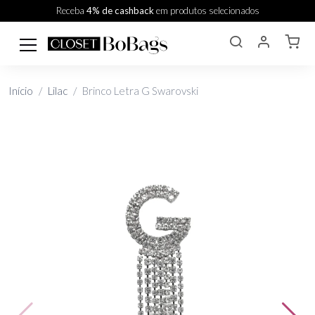
Receba
4% de cashback
em produtos selecionados
Início
Lilac
Brinco Letra G Swarovski