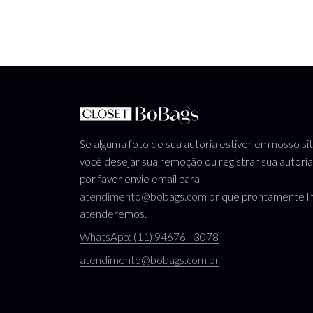
Se alguma foto de sua autoria estiver em nosso si
você desejar sua remoção ou registrar sua autoria
por favor envie email para
atendimento@bobags.com.br
que prontamente l
atenderemos.
WhatsApp: (11) 94676 - 3078
atendimento@bobags.com.br