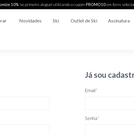
omize 10%
no primeiro aluguel utilizando o cupom
PROMO10
em itens seleci
rar
Novidades
Ski
Outlet de Ski
Assinatura
Já sou cadast
Email
*
Senha
*