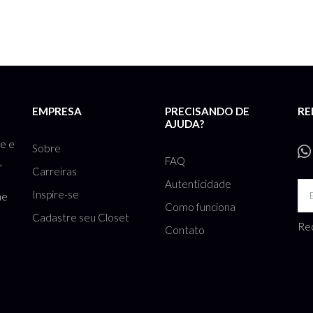
EMPRESA
PRECISANDO DE
RE
AJUDA?
te e
Sobre
FAQ
,
Carreiras
Autenticidade
Inspire-se
he
Como funciona
Cadastre seu Closet
Rec
Contato