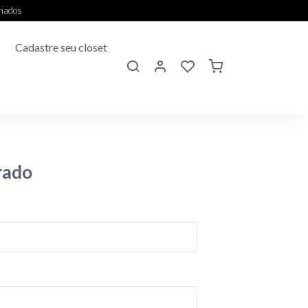
onados
Cadastre seu closet
rado