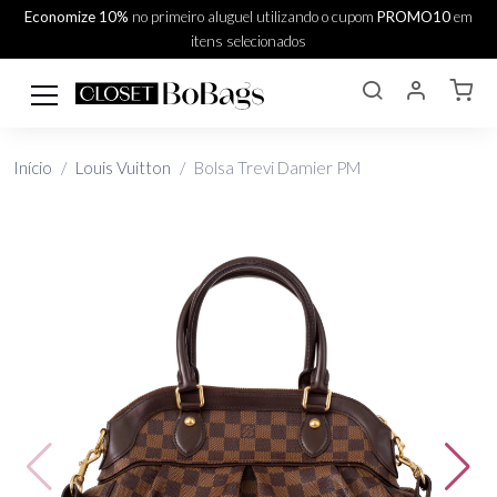
Economize 10%
no primeiro aluguel utilizando o cupom
PROMO10
em
itens selecionados
Início
Louis Vuitton
Bolsa Trevi Damier PM