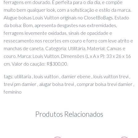
ferragens em dourado. É perfeita para o dia dia, e compõe
muito bem qualquer look, com a sofisticação e estilo da marca.
Alugue bolsas Louis Vuitton originais no ClosetBoBags. Estado
da bolsa: Bom, apresenta desgastes nas extremidades,
ferragens levemente oxidadas, sinais de opacidade e
ressecamento nos recortes em couro e forro com leve atrito e
manchas de caneta. Categoria: Utilitária. Material: Canvas e
couro. Marca: Louis Vuitton. Dimensões (L x A x P): 33 x 26 x 16
cm. Valor do caução: R$300,00.
tags: utilitaria , louis vuitton , damier ebene , louis vuitton trevi ,
trevi pm damier , alugar bolsa trevi , comprar bolsa trevi damier ,
feminino
Produtos Relacionados