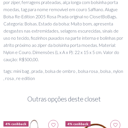
por zíper, ferragens prateadas, alça longa com bolsinha porta
moedas, tag para nome removível em couro Saffiano. Alugue
Bolsa Re-Edition 2005 Rosa Prada original no ClosetBoBags.
Categoria: Bolsas. Estado da bolsa: Muito bom, apresenta
desgastes nas extremidades, selagens escurecidas, sinais de
uso no tecido, fiozinhos puxados na parte interna e bolinhas por
atrito próximo ao zíper da bolsinha porta moedas. Material:
Nylon e Couro. Dimensões (L x A x P): 22 x 15 x 5 cm. Valor do
caução: R$500,00.
tags: mini bag , prada , bolsa de ombro , bolsa rosa , bolsa , nylon
, rosa , re edition
Outras opções deste closet
4% cashback
4% cashback