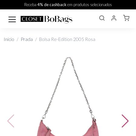
Receba
4% de cashback
em produtos selecionados
Início
Prada
Bolsa Re-Edition 2005 Rosa