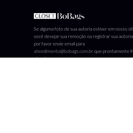
Se alguma foto de sua autoria estiver em nosso si
você desejar sua remoção ou registrar sua autoria
por favor envie email para
atendimento@bobags.com.br
que prontamente l
atenderemos.
WhatsApp: (11) 94676 - 3078
atendimento@bobags.com.br
Termos de uso
-
Política de privacidade
CNPJ: 10.738.989/0001-99 - Bo Companies comércio e loc