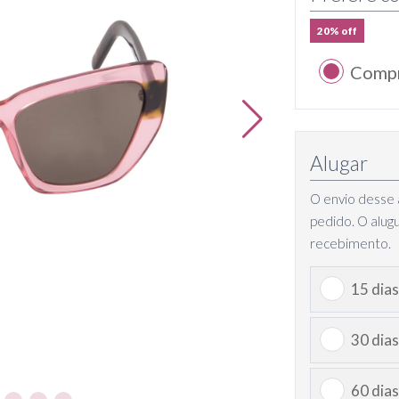
20% off
Comp
Alugar
O envio desse a
pedido. O alug
recebimento.
15 dias
30 dias
60 dias