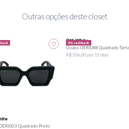
Outras opções deste closet
Off-White
hback
4% cashback
Óculos OERI088 Quadrado Tart
R$ 336,00 por 15 dias
ite
 OERI003 Quadrado Preto