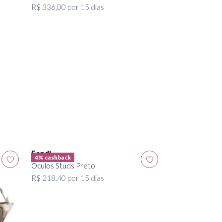
R$ 336,00 por 15 dias
Fendi
4% cashback
Óculos Studs Preto
Fendi
R$ 218,40 por 15 dias
Óculos Gatinho
R$ 424,46 por 