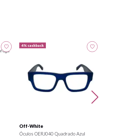
4% cashback
4% cashback
aruga
Off-White
Óculos OERI08
R$ 336,00 por 
Off-White
Óculos OERJ040 Quadrado Azul