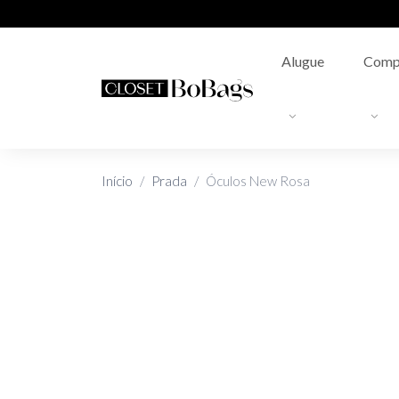
Alugue
Comp
Início
Prada
Óculos New Rosa