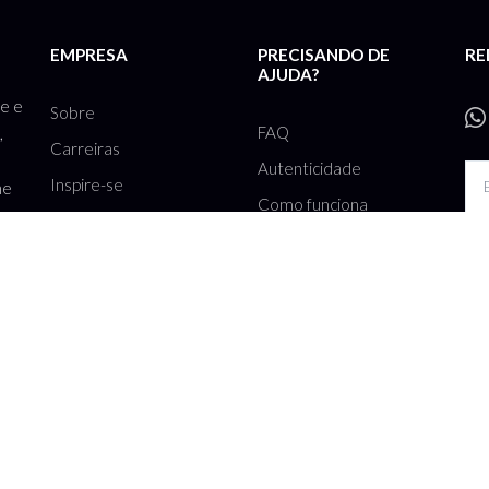
EMPRESA
PRECISANDO DE
RE
AJUDA?
te e
Sobre
FAQ
,
Carreiras
Autenticidade
Inspire-se
he
Como funciona
Cadastre seu Closet
Rec
Contato
ação de roupas e acessórios SA