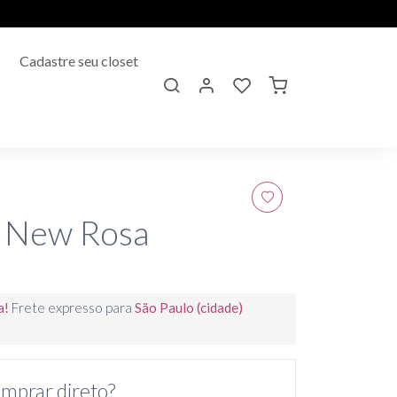
Cadastre seu closet
 New Rosa
a!
Frete expresso para
São Paulo (cidade)
mprar direto?