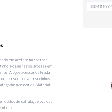
es
nado em acetato na cor rosa.
inho. Possui hastes grossas em
ente! Alugue acessórios Prada
mo, apresenta leves risquinhos
tegoria: Acessórios. Material:
.
e , oculos de sol , alugue oculos ,
feminino