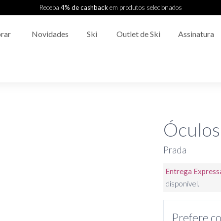
Receba
4% de cashback
em produtos selecionados
rar
Novidades
Ski
Outlet de Ski
Assinatura
Óculos
Prada
Entrega Express
disponível.
Prefere co