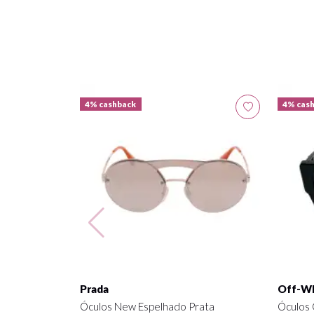
4% cashback
4% cas
Prada
Off-Wh
Óculos New Espelhado Prata
Óculos