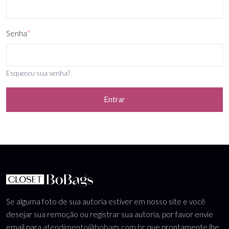
Senha
*
Esqueceu sua senha?
Entrar
Se alguma foto de sua autoria estiver em nosso site e você
desejar sua remoção ou registrar sua autoria, por favor envie
email para
atendimento@bobags.com.br
que prontamente lhe