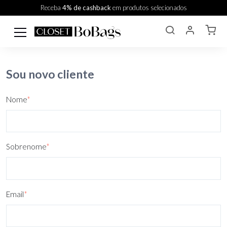
Receba
4% de cashback
em produtos selecionados
Sou novo cliente
Nome
*
Sobrenome
*
Email
*