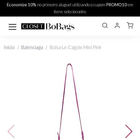
Economize 10%
no primeiro aluguel utilizando o cupom
PROMO10
em
itens selecionados
Início
Balenciaga
Bolsa Le Cagole Mini Pink