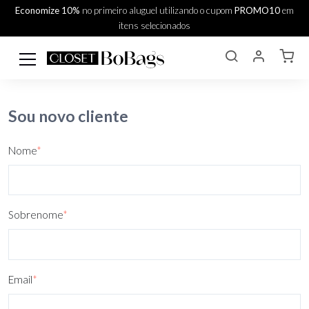
Economize 10%
no primeiro aluguel utilizando o cupom
PROMO10
em
itens selecionados
Sou novo cliente
Nome
*
Sobrenome
*
Email
*