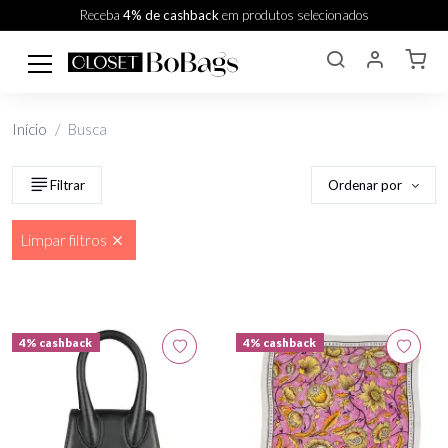
Receba
4% de cashback
em produtos selecionados
Início
Busca
Ordenar por
Filtrar
Limpar filtros
4% cashback
4% cashback