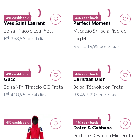
4% cashback
4% cashback
Yves Saint Laurent
Perfect Moment
Bolsa Tiracolo Lou Preta
Macacão Ski Isola Pied-de-
R$ 363,83 por 4 dias
coq M
R$ 1.048,95 por 7 dias
4% cashback
4% cashback
Gucci
Christian Dior
Bolsa Mini Tiracolo GG Preta
Bolsa (R)evolution Preta
R$ 418,95 por 4 dias
R$ 497,23 por 7 dias
4% cashback
4% cashback
Dolce & Gabbana
Pochete Devotion Mini Preta