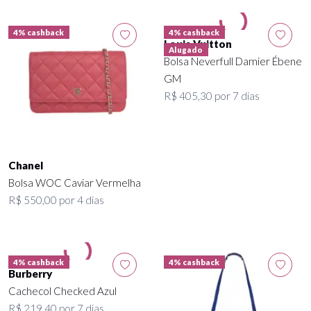
4% cashback
4% cashback
Louis Vuitton
Alugado
Bolsa Neverfull Damier Ébene
GM
R$ 405,30 por 7 dias
Chanel
Bolsa WOC Caviar Vermelha
R$ 550,00 por 4 dias
4% cashback
4% cashback
Burberry
Cachecol Checked Azul
R$ 219,40 por 7 dias