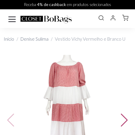
Receba
4% de cashback
em produtos selecionados
Início
Denise Sulima
Vestido Vichy Vermelho e Branco U