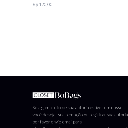
R$ 120,00
Se alguma foto de sua autoria estiver em nosso si
você desejar sua remoção ou registrar sua autoria
por favor envie email para