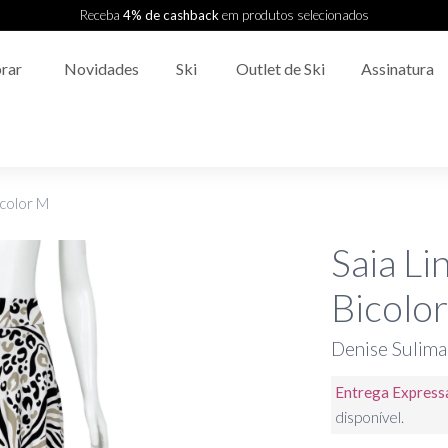
Receba
4% de cashback
em produtos selecionados
rar
Novidades
Ski
Outlet de Ski
Assinatura
icolor M
Saia Li
Bicolo
Denise Sulima
Entrega Express
disponível.