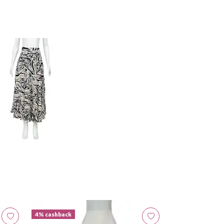
4% cashback
4% cashback
Animale