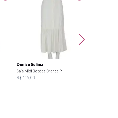
Saia Seda Esta
R$ 329,00
Denise Sulima
Saia Midi Botões Branca P
R$ 119,00