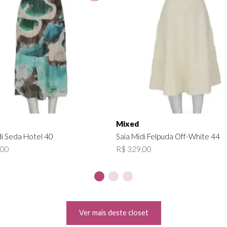
Mixed
di Seda Hotel 40
Saia Midi Felpuda Off-White 44
,00
R$ 329,00
Ver mais deste closet