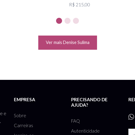
R$ 215,00
Ver mais Denise Sulima
EMPRESA
PRECISANDO DE
RE
AJUDA?
te e
Sobre
FAQ
,
Carreiras
Autenticidade