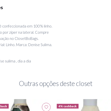
es
a é confeccionada em 100% linho.
 por zíper na lateral. Compre
vação no ClosetBoBags.
al: Linho. Marca: Denise Sulima.
ise sulima , dia a dia
Outras opções deste closet
hback
4% cashback