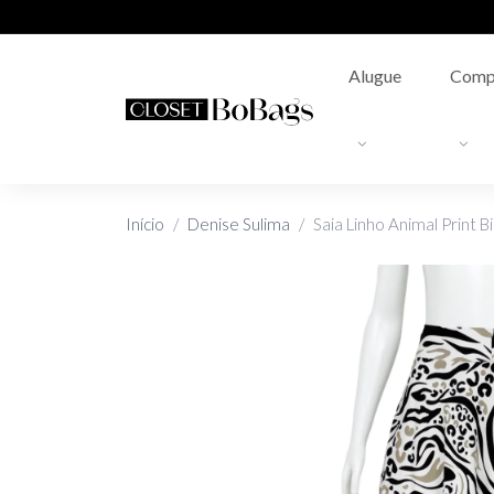
Alugue
Comp
Início
Denise Sulima
Saia Linho Animal Print B