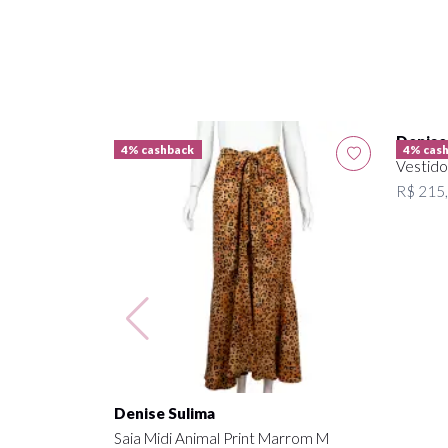
Denise
4% cashback
4% cas
Vestido
R$ 215
Denise Sulima
Saia Midi Animal Print Marrom M