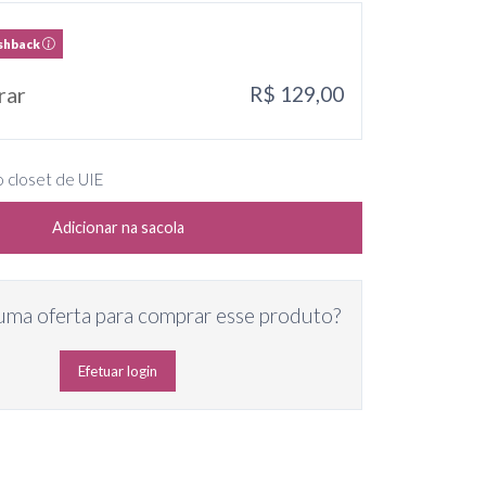
shback
rar
R$ 129,00
 closet de UIE
Adicionar na sacola
uma oferta para comprar esse produto?
Efetuar login