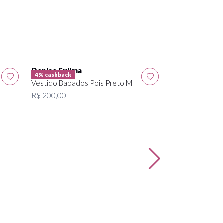
Denise Sulima
4% cashback
4% cashback
Vestido Babados Pois Preto M
Denise Sulima
R$ 200,00
Vestido Listra
R$ 215,00