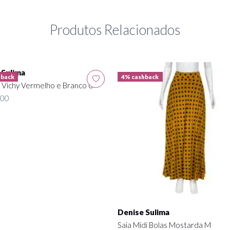
Produtos Relacionados
 Sulima
hback
4% cashback
 Vichy Vermelho e Branco U
,00
Denise Sulima
Saia Midi Bolas Mostarda M