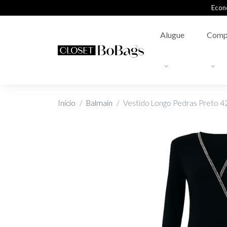
Econ
Alugue
Comp
Início
Balmain
Vestido Longo Pedras Preto 4