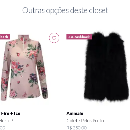
Outras opções deste closet
hback
4% cashback
Fire + Ice
Animale
loral P
Colete Pelos Preto
,00
R$ 350,00