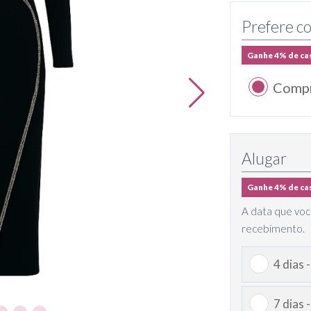
Prefere co
Ganhe 4% de ca
Comp
Alugar
Ganhe 4% de ca
A data que voc
recebimento.
4 dias 
7 dias 