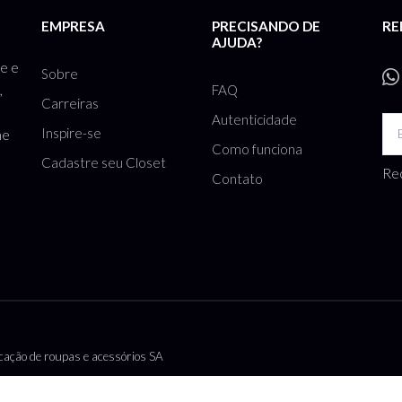
EMPRESA
PRECISANDO DE
RE
AJUDA?
te e
Sobre
FAQ
,
Carreiras
Autenticidade
Inspire-se
he
Como funciona
Cadastre seu Closet
Rec
Contato
ação de roupas e acessórios SA