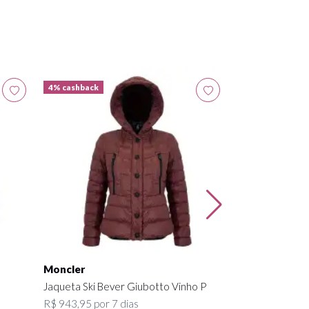
4% cashback
4% cashback
Balmain
Vestido Longo 
R$ 605,85 por 4
Moncler
Jaqueta Ski Bever Giubotto Vinho P
R$ 943,95 por 7 dias