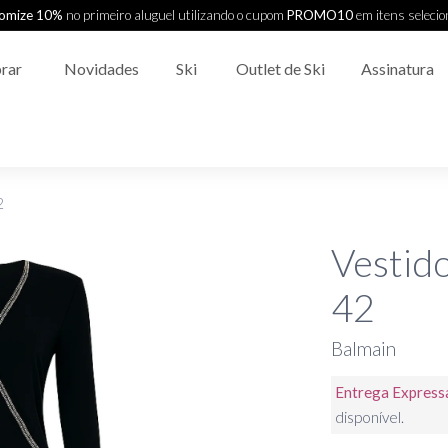
omize 10%
no primeiro aluguel utilizando o cupom
PROMO10
em itens seleci
rar
Novidades
Ski
Outlet de Ski
Assinatura
2
Vestid
42
Balmain
Entrega Express
disponível.