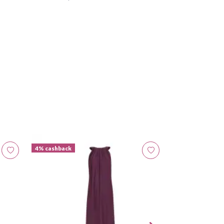
4% cashback
4% cashback
Tufi Duek
Cinto Croco co
R$ 299,00