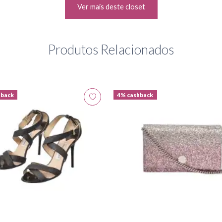
Ver mais deste closet
Produtos Relacionados
hback
4% cashback