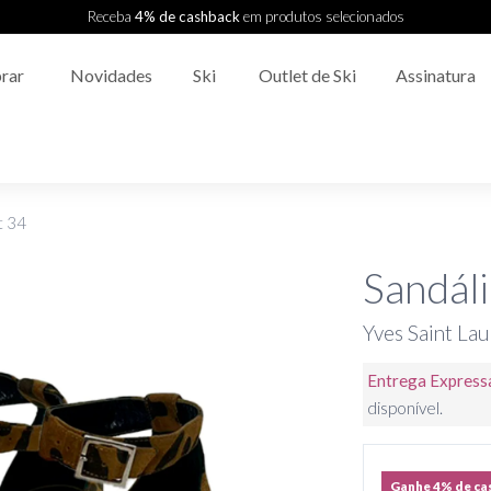
Receba
4% de cashback
em produtos selecionados
rar
Novidades
Ski
Outlet de Ski
Assinatura
t 34
Sandáli
Yves Saint Lau
Entrega Express
disponível.
Ganhe 4% de ca