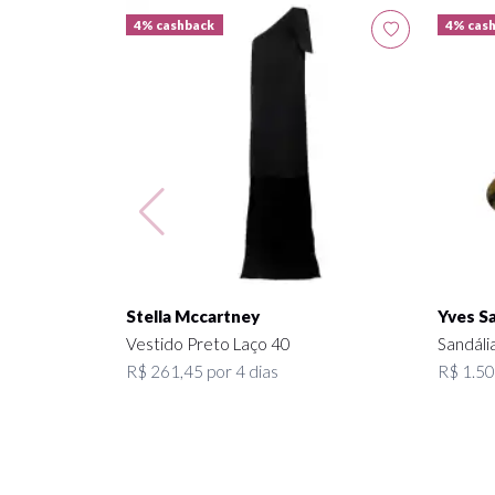
4% cashback
4% cas
Stella Mccartney
Yves Sa
Vestido Preto Laço 40
Sandáli
R$ 261,45 por 4 dias
R$ 1.50