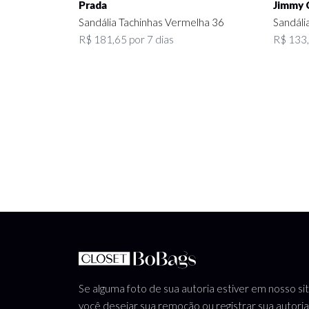
Prada
Jimmy 
Sandália Tachinhas Vermelha 36
Sandáli
R$ 181,65 por 7 dias
R$ 133,
Se alguma foto de sua autoria estiver em nosso si
você desejar sua remoção ou registrar sua autoria