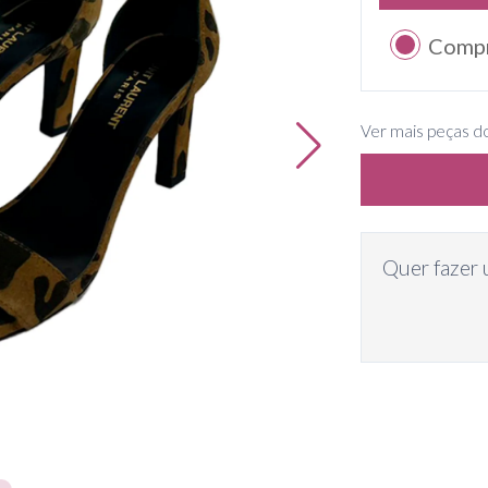
Comp
Ver mais peças d
Quer fazer 