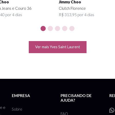
Choo
Jimmy Choo
a Jeans e Couro 36
Clutch Florence
40 por 4 dias
R$ 313,95 por 4 dias
Ver mais Yves Saint Laurent
EMPRESA
PRECISANDO DE
RE
AJUDA?
te e
Sobre
FAQ
,