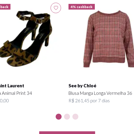
hback
4% cashback
int Laurent
See by Chloé
a Animal Print 34
Blusa Manga Longa Vermelha 36
0,00
R$ 261,45 por 7 dias