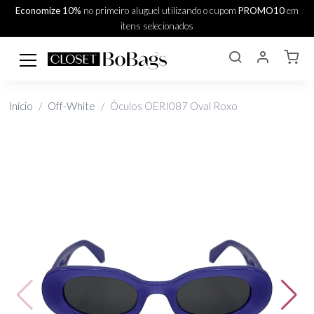
Economize 10%
no primeiro aluguel utilizando o cupom
PROMO10
em
itens selecionados
Início
Off-White
Óculos OERI087 Oval Roxo