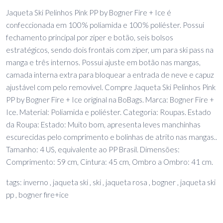
Jaqueta Ski Pelinhos Pink PP by Bogner Fire + Ice é
confeccionada em 100% poliamida e 100% políéster. Possui
fechamento principal por zíper e botão, seis bolsos
estratégicos, sendo dois frontais com zíper, um para ski pass na
manga e três internos. Possui ajuste em botão nas mangas,
camada interna extra para bloquear a entrada de neve e capuz
ajustável com pelo removível. Compre Jaqueta Ski Pelinhos Pink
PP by Bogner Fire + Ice original na BoBags. Marca: Bogner Fire +
Ice. Material: Poliamida e poliéster. Categoria: Roupas. Estado
da Roupa: Estado: Muito bom, apresenta leves manchinhas
escurecidas pelo comprimento e bolinhas de atrito nas mangas..
Tamanho: 4 US, equivalente ao PP Brasil. Dimensões:
Comprimento: 59 cm, Cintura: 45 cm, Ombro a Ombro: 41 cm.
tags: inverno , jaqueta ski , ski , jaqueta rosa , bogner , jaqueta ski
pp , bogner fire+ice