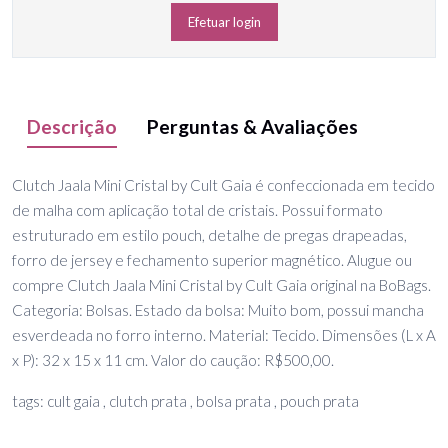
Efetuar login
Descrição
Perguntas & Avaliações
Clutch Jaala Mini Cristal by Cult Gaia é confeccionada em tecido
de malha com aplicação total de cristais. Possui formato
estruturado em estilo pouch, detalhe de pregas drapeadas,
forro de jersey e fechamento superior magnético. Alugue ou
compre Clutch Jaala Mini Cristal by Cult Gaia original na BoBags.
Categoria: Bolsas. Estado da bolsa: Muito bom, possui mancha
esverdeada no forro interno. Material: Tecido. Dimensões (L x A
x P): 32 x 15 x 11 cm. Valor do caução: R$500,00.
tags: cult gaia , clutch prata , bolsa prata , pouch prata