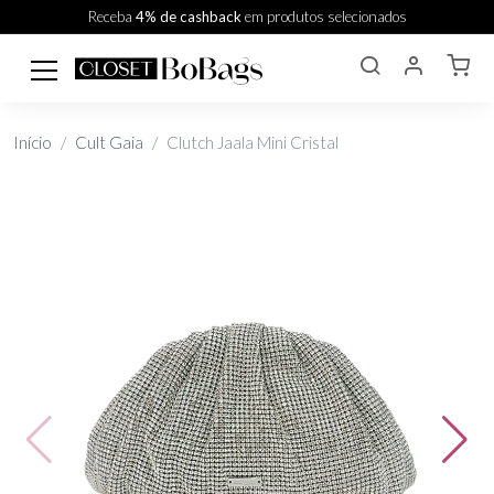
Receba
4% de cashback
em produtos selecionados
Início
Cult Gaia
Clutch Jaala Mini Cristal