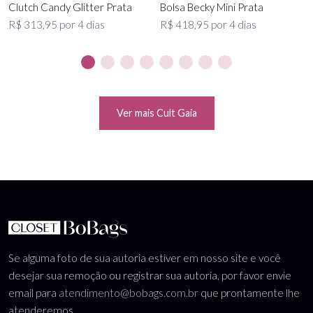
Clutch Candy Glitter Prata
Bolsa Becky Mini Prata
R$ 313,95 por 4 dias
R$ 418,95 por 4 dias
Ver mais Cult Gaia
Se alguma foto de sua autoria estiver em nosso site e você
desejar sua remoção ou registrar sua autoria, por favor envie
email para
atendimento@bobags.com.br
que prontamente lhe
atenderemos.