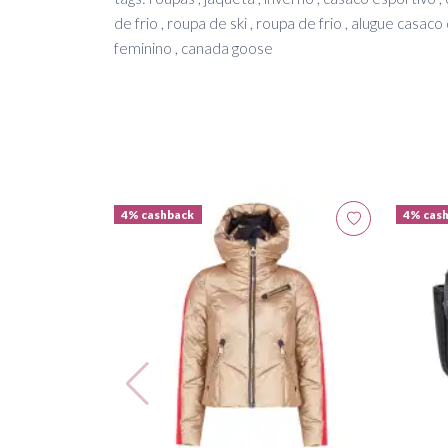
de frio , roupa de ski , roupa de frio , alugue casaco 
feminino , canada goose
4% cashback
4% cas