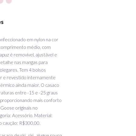
es
nfeccionado em nylon na cor
 comprimento médio, com
apuz é removível, ajustável e
detalhe nas mangas para
olegares. Tem 4 bolsos
ior e revestido internamente
érmico ainda maior. O casaco
turas entre -15 e -25 graus
a, proporcionando mais conforto
Goose originais no
ria: Acessório. Material:
o caução: R$300,00.
casaco de ski , ski , alugue roupa