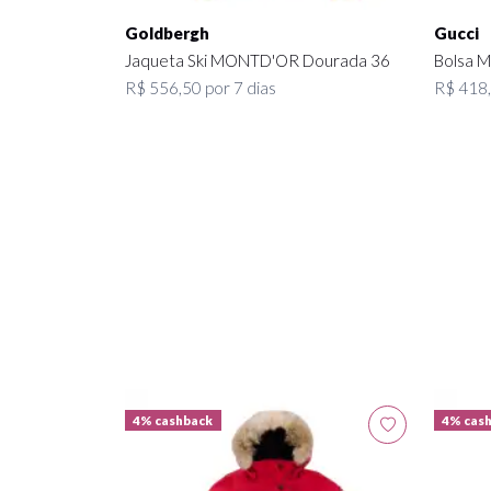
Goldbergh
Gucci
Jaqueta Ski MONTD'OR Dourada 36
Bolsa M
R$ 556,50 por 7 dias
R$ 418,
4% cashback
4% cas