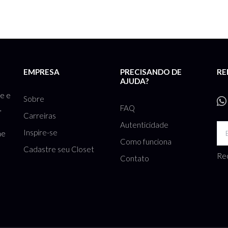
EMPRESA
PRECISANDO DE
RE
AJUDA?
te e
Sobre
FAQ
,
Carreiras
Autenticidade
Inspire-se
he
Como funciona
Cadastre seu Closet
Rec
Contato