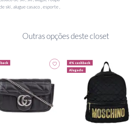
de ski , alugue casaco , esporte ,
Outras opções deste closet
hback
4% cashback
Alugado