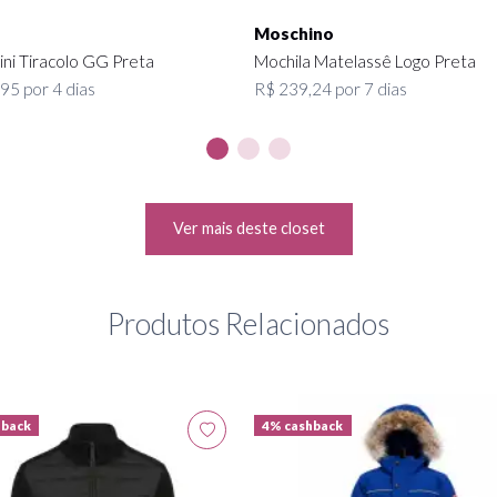
Moschino
ini Tiracolo GG Preta
Mochila Matelassê Logo Preta
95 por 4 dias
R$ 239,24 por 7 dias
Ver mais deste closet
Produtos Relacionados
hback
4% cashback