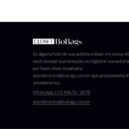
Se alguma foto de sua autoria estiver em nosso si
você desejar sua remoção ou registrar sua autoria
por favor envie email para
atendimento@bobags.com.br
que prontamente l
atenderemos.
WhatsApp: (11) 94676 - 3078
atendimento@bobags.com.br