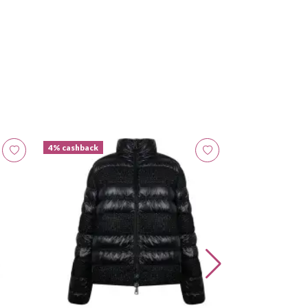
4% cashback
4% cashback
Serpui
Clutch Denise 
R$ 181,91 por 4