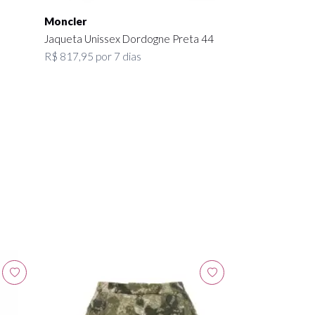
Moncler
Jaqueta Unissex Dordogne Preta 44
R$ 817,95 por 7 dias
Badgley Misch
Vestido Longo 