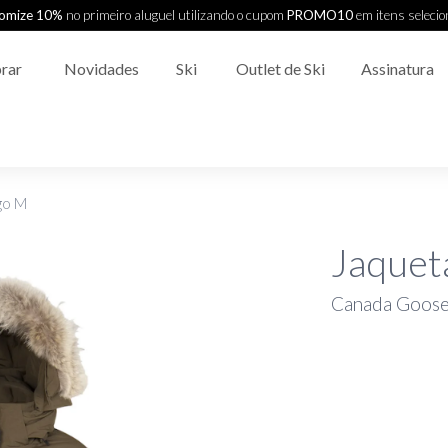
omize 10%
no primeiro aluguel utilizando o cupom
PROMO10
em itens seleci
rar
Novidades
Ski
Outlet de Ski
Assinatura
go M
Jaquet
Canada Goos