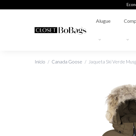
Econ
Alugue
Comp
Início
Canada Goose
Jaqueta Ski Verde Mus