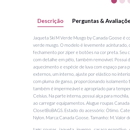
Descrição
Perguntas & Avaliaçõ
Jaqueta Ski M Verde Musgo by Canada Goose é co
verde musgo. O modelo é levemente acinturado,
fechamento por zíper e botões na cor preta. Seu c
com detalhe em pêlo, também removível. Possui 
aquecimento e espécie de luva com espaço para p
externos, um interno, ajuste por elástico no inter
com pluma de ganso, proporcionando isolamento t
também é impermeável e apropriado para tempera
Celsius. Na parte interna, possui alça para mochil
ao carregar equipamentos. Alugue roupas Canada 
ClosetBoBAGS. Estado do acessório: Ótimo. Catego
Nylon. Marca:Canada Goose. Tamanho: M. Valor d
tags: roupas , jaqueta , inverno , casaco esportivo , 