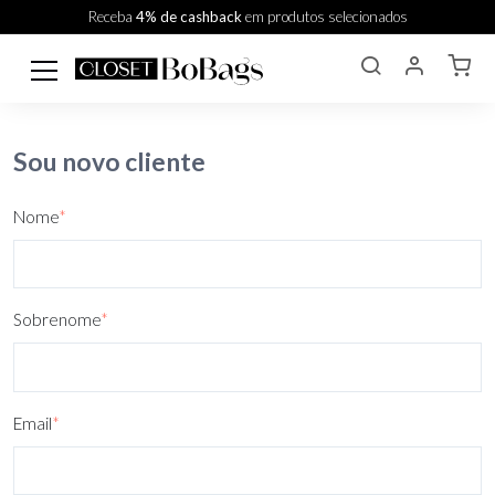
Receba
4% de cashback
em produtos selecionados
Sou novo cliente
Nome
*
Sobrenome
*
Email
*