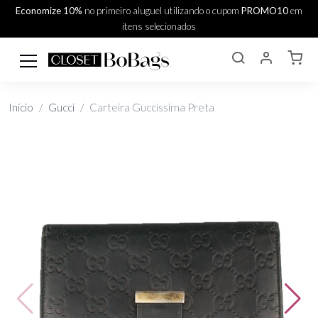
Economize 10%
no primeiro aluguel utilizando o cupom
PROMO10
em
itens selecionados
Início
Gucci
Carteira Guccissima Preta